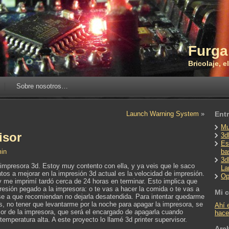
Furga
Bricolaje, 
Sobre nosotros…
Launch Warning System
»
Ent
Mu
isor
3d
Es
in
ba
3d
mpresora 3d. Estoy muy contento con ella, y ya veis que le saco
La
tos a mejorar en la impresión 3d actual es la velocidad de impresión.
Op
 me imprimí tardó cerca de 24 horas en terminar. Esto implica que
resión pegado a la impresora: o te vas a hacer la comida o te vas a
Mi 
ese a que recomiendan no dejarla desatendida. Para intentar quedarme
, no tener que levantarme por la noche para apagar la impresora, se
Ahí 
sor de la impresora, que será el encargado de apagarla cuando
hace
emperatura alta. A este proyecto lo llamé 3d printer supervisor.
Arc