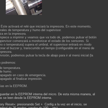
 Éste activará el relé que iniciará la impresora. En este momento,
rales de temperatura y humo del supervisor.
za en la impresora.
mpiece a imprimir y veamos que va todo ok, podemos pulsar el botón
pervisor comenzará a monitorizar el estado de los sensores. Si
o o temperatura) supera el umbral, el supervisor entrará en modo
ar el buzzer y, transcurrido un tiempo (configurable en el menú de
mpresora.
visión, podremos pulsar la tecla de abajo para ir al menú inicial (la
n podremos:
de temperatura.
 de humo.
 apagado en caso de emergencia.
apagado al finalizar impresión.
ncias en la EEPROM.
 guardar en la EEPROM interna del micro. De esta misma manera, al
ncias se leen desde la EEPROM interna.
ry Reset»: presionando Set + Config a la vez en el inicio, se
(umbral de 25 grados, smoke de 100… etc).