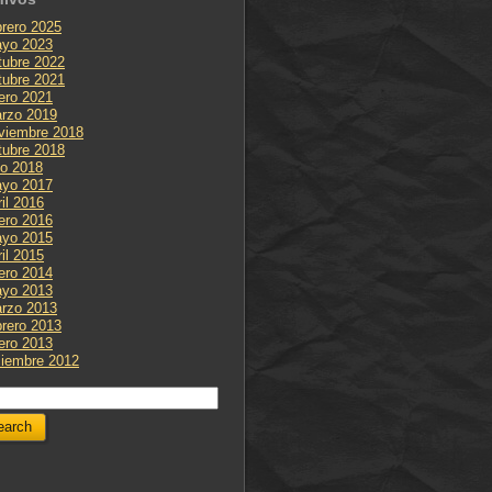
brero 2025
yo 2023
tubre 2022
tubre 2021
ero 2021
rzo 2019
viembre 2018
tubre 2018
lio 2018
yo 2017
ril 2016
ero 2016
yo 2015
ril 2015
ero 2014
yo 2013
rzo 2013
brero 2013
ero 2013
ciembre 2012