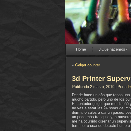
Home
¿Qué hacemos?
«
Geiger counter
3d Printer Superv
Publicado
2 marzo, 2019
|
Por
adm
Desde hace un año que tengo una i
mucho partido, pero uno de los pun
El contador geiger que me diseñé y
no vas a estar las 24 horas de imp
dormir, o sales a dar un paseo, p
un poco más tranquilo y, a mayores
me ha ocurrido diseñar un supervi
termine, o cuando detecte humo o t