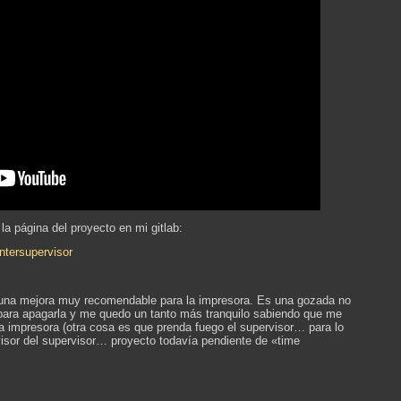
la página del proyecto en mi gitlab:
ntersupervisor
 una mejora muy recomendable para la impresora. Es una gozada no
 para apagarla y me quedo un tanto más tranquilo sabiendo que me
la impresora (otra cosa es que prenda fuego el supervisor… para lo
visor del supervisor… proyecto todavía pendiente de «time