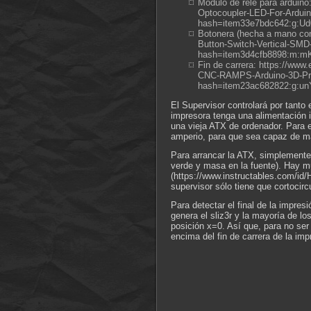
Módulo de rele para arduin
Optocoupler-LED-For-Ardu
hash=item33e7bdc642:g:U
Botonera (hecha a mano con
Button-Switch-Vertical-SMD
hash=item3d4cfb8898:m:mK
Fin de carrera: https://ww
CNC-RAMPS-Arduino-3D-Pri
hash=item23ac682822:g:u
El Supervisor controlará por tanto 
impresora tenga una alimentación 
una vieja ATX de ordenador. Para e
amperio, para que sea capaz de ma
Para arrancar la ATX, simplemente 
verde y masa en la fuente). Hay m
(https://www.instructables.com/id/
supervisor sólo tiene que cortocirc
Para detectar el final de la impres
genera el sliz3r y la mayoría de l
posición x=0. Así que, para no ser 
encima del fin de carrera de la imp