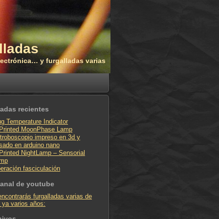
lladas
electrónica… y furgalladas varias
radas recientes
g Temperature Indicator
Printed MoonPhase Lamp
troboscopio impreso en 3d y
sado en arduino nano
Printed NightLamp – Sensorial
mp
eración fasciculación
canal de youtube
encontrarás furgalladas varias de
 ya varios años:
hivos