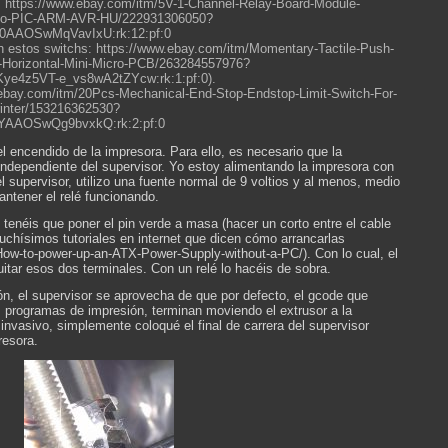
o: https://www.ebay.com/itm/5V-1-Channel-Relay-Board-Module-
ino-PIC-ARM-AVR-HU/222931306050?
d0AAOSwMqVavIxU:rk:12:pf:0
 estos switchs: https://www.ebay.com/itm/Momentary-Tactile-Push-
-Horizontal-Mini-Micro-PCB/263284557976?
ye4z5VT-e_vs8wA2tZYcw:rk:1:pf:0).
w.ebay.com/itm/20Pcs-Mechanical-End-Stop-Endstop-Limit-Switch-For-
nter/153216362530?
nYAAOSwQg9bvxkQ:rk:2:pf:0
el encendido de la impresora. Para ello, es necesario que la
independiente del supervisor. Yo estoy alimentando la impresora con
l supervisor, utilizo una fuente normal de 9 voltios y al menos, medio
ntener el relé funcionando.
tenéis que poner el pin verde a masa (hacer un corto entre el cable
uchísimos tutoriales en internet que dicen cómo arrancarlas
How-to-power-up-an-ATX-Power-Supply-without-a-PC/). Con lo cual, el
uitar esos dos terminales. Con un relé lo hacéis de sobra.
ión, el supervisor se aprovecha de que por defecto, el gcode que
os programas de impresión, terminan moviendo el extrusor a la
invasivo, simplemente coloqué el final de carrera del supervisor
resora.