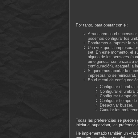
Por tanto, para operar con él:
Arrancaremos el supervisor.
podemos configurar los umb
Pondremos a imprimir la pie
Una vez que la impresora e
set. En este momento, el su
alguno de los sensores (hum
emergencia: comenzará a son
configuración), apagará la i
Si queremos abortar la super
impresora no se reiniciará).
En el menú de configuració
Configurar el umbral 
Configurar el umbral
Configurar tiempo de
Configurar tiempo de 
Desactivar buzzer.
Guardar las prefere
Todas las preferencias se pueden
iniciar el supervisor, las prefere
He implementado también un «facto
cargarán los valores por defecto 