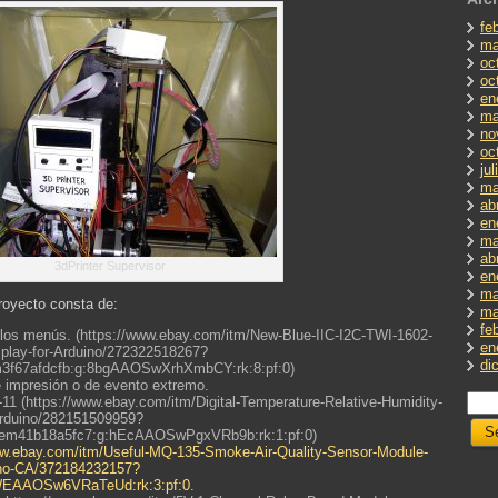
fe
ma
oc
oc
en
ma
no
oc
ju
ma
ab
en
ma
ab
3dPrinter Supervisor
en
ma
royecto consta de:
ma
fe
los menús. (https://www.ebay.com/itm/New-Blue-IIC-I2C-TWI-1602-
en
play-for-Arduino/272322518267?
di
3f67afdcfb:g:8bgAAOSwXrhXmbCY:rk:8:pf:0)
de impresión o de evento extremo.
1 (https://www.ebay.com/itm/Digital-Temperature-Relative-Humidity-
rduino/282151509959?
em41b18a5fc7:g:hEcAAOSwPgxVRb9b:rk:1:pf:0)
ww.ebay.com/itm/Useful-MQ-135-Smoke-Air-Quality-Sensor-Module-
ino-CA/372184232157?
WEAAOSw6VRaTeUd:rk:3:pf:0.