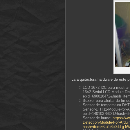
La arquitectura hardware de este p
LCD 16×2 I2C para mostrar 
16×2-Serial-LCD-Module-Dis
epid=690018472&hash=item
Buzzer para alertar de fin 
Sensor de temperatura DHT-1
Sensor-DHT11-Module-for-A
epid=14010378921&hash=it
Sensor de humo:
https://w
Detection-Module-For-Ardu
hash=item56a7e8b0dd:g:5